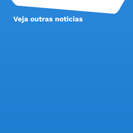
Veja outras notícias
A Comissão de Empresa dos Funcionários do
Banco do Brasil (CEBB) voltou a se reunir, nesta
quarta-feira (5), com o Banco do Brasil, em mais
uma rodada de negociações da Campanha
Nacional por aumento na remuneração e
melhores condições de trabalho. Os
trabalhadores...