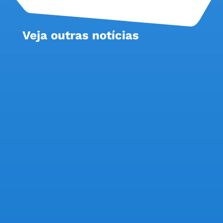
Veja outras notícias
Banco registra o maior crescimento de lucro
entre os grandes bancos privados, elimina quase
2,5 mil postos de trabalho e fecha 324 agências;
COE destaca que resultados reforçam a
necessidade de valorização dos trabalhadores na
Campanha Nacional O Bradesco registrou...