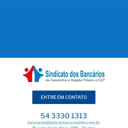
profissional A manhã desta terça-feira (04) foi
marcada por mobilização e protesto em frente
às SUREGs do Banrisul em todo o país. Na base...
ENTRE EM CONTATO
54 3330 1313
bancarios@bancarioscarazinho.com.br