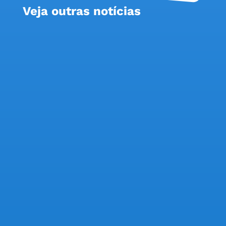
Veja outras notícias
Expectativa de bancários e bancárias é por
aumento real, valorização da PLR, aumento
maior nos tickets refeição e alimentação e no
piso da categoria A sexta rodada de
negociações da Campanha Nacional Unificada,
realizada nesta terça-feira (4), foi marcada por
críticas...