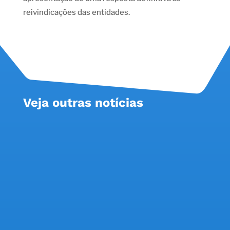
reivindicações das entidades.
Veja outras notícias
Banco registra o maior crescimento de lucro
entre os grandes bancos privados, elimina quase
2,5 mil postos de trabalho e fecha 324 agências;
COE destaca que resultados reforçam a